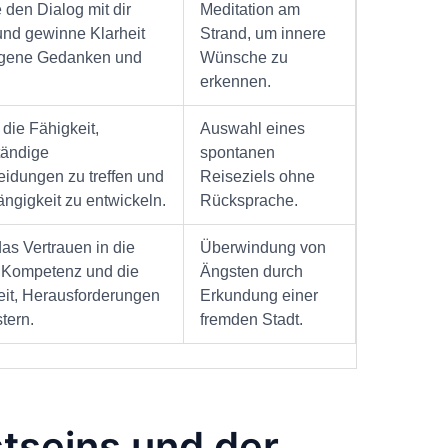
e den Dialog mit dir
Meditation am
und gewinne Klarheit
Strand, um innere
igene Gedanken und
Wünsche zu
erkennen.
 die Fähigkeit,
Auswahl eines
tändige
spontanen
idungen zu treffen und
Reiseziels ohne
ngigkeit zu entwickeln.
Rücksprache.
das Vertrauen in die
Überwindung von
 Kompetenz und die
Ängsten durch
eit, Herausforderungen
Erkundung einer
tern.
fremden Stadt.
tseins und der