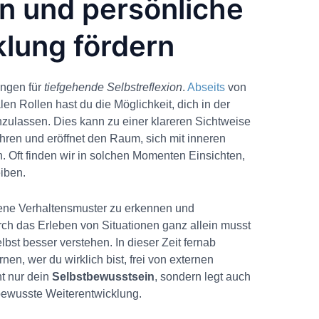
on und persönliche
lung fördern
ungen für
tiefgehende Selbstreflexion
.
Abseits
von
len Rollen hast du die Möglichkeit, dich in der
nzulassen. Dies kann zu einer klareren Sichtweise
hren und eröffnet den Raum, sich mit inneren
 Oft finden wir in solchen Momenten Einsichten,
eiben.
gene Verhaltensmuster zu erkennen und
rch das Erleben von Situationen ganz allein musst
bst besser verstehen. In dieser Zeit fernab
en, wer du wirklich bist, frei von externen
ht nur dein
Selbstbewusstsein
, sondern legt auch
bewusste Weiterentwicklung.