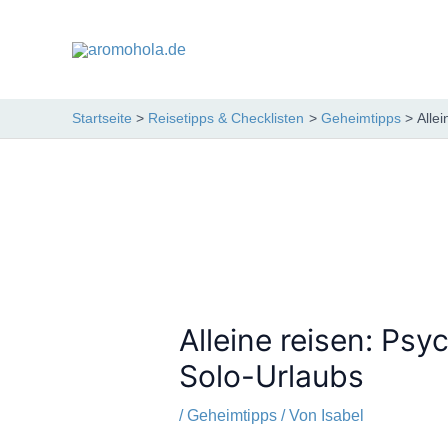
Zum
Inhalt
springen
Startseite
Reisetipps & Checklisten
Geheimtipps
Alle
Alleine reisen: Psy
Solo-Urlaubs
/
Geheimtipps
/ Von
Isabel