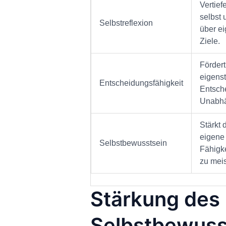
Vertief
selbst 
Selbstreflexion
über e
Ziele.
Fördert
eigens
Entscheidungsfähigkeit
Entsche
Unabhä
Stärkt 
eigene
Selbstbewusstsein
Fähigk
zu meis
Stärkung des
Selbstbewuss