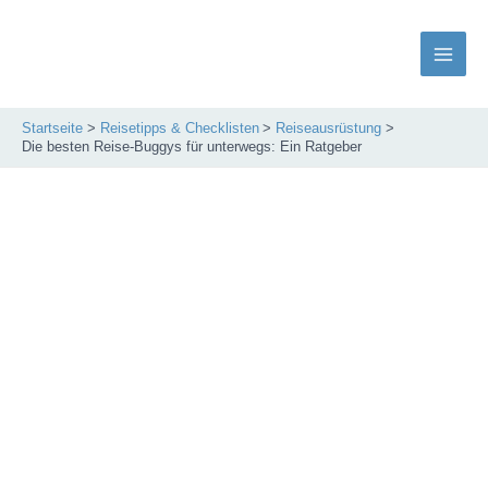
Zum
Inhalt
springen
Main
Men
Startseite
Reisetipps & Checklisten
Reiseausrüstung
Die besten Reise-Buggys für unterwegs: Ein Ratgeber