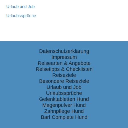
Urlaub und Job
Urlaubssprüche
Datenschutzerklärung
Impressum
Reisearten & Angebote
Reisetipps & Checklisten
Reiseziele
Besondere Reiseziele
Urlaub und Job
Urlaubssprüche
Gelenktabletten Hund
Magenpulver Hund
Zahnpflege Hund
Barf Complete Hund