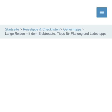
Zum
Inhalt
springen
Main
Men
Startseite
Reisetipps & Checklisten
Geheimtipps
Lange Reisen mit dem Elektroauto: Tipps für Planung und Ladestopps