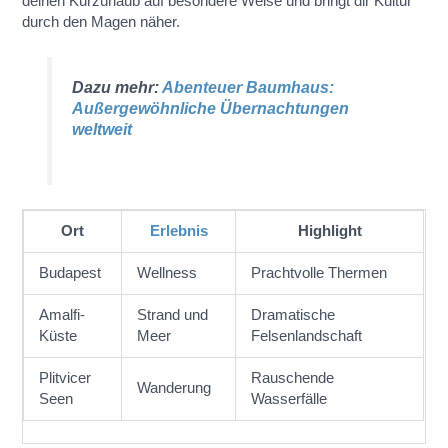
deinen Kurzurlaub auf besondere Weise und bringt dir Kultur
durch den Magen näher.
Dazu mehr:
Abenteuer Baumhaus:
Außergewöhnliche Übernachtungen
weltweit
Ort
Erlebnis
Highlight
Budapest
Wellness
Prachtvolle Thermen
Amalfi-
Strand und
Dramatische
Küste
Meer
Felsenlandschaft
Plitvicer
Rauschende
Wanderung
Seen
Wasserfälle