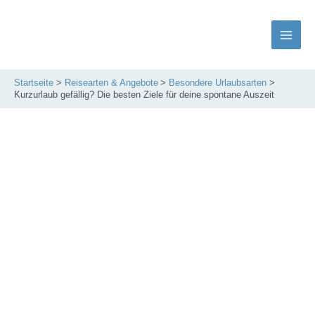
Zum
Inhalt
springen
Main
Men
Startseite
Reisearten & Angebote
Besondere Urlaubsarten
Kurzurlaub gefällig? Die besten Ziele für deine spontane Auszeit