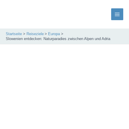
Zum
Inhalt
springen
Main
Men
Startseite
Reiseziele
Europa
Slowenien entdecken: Naturparadies zwischen Alpen und Adria