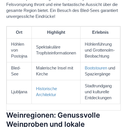
Felsvorsprung thront und eine fantastische Aussicht über die
gesamte Region bietet. Ein Besuch des Bled-Sees garantiert
unvergessliche Eindrücke!
Ort
Highlight
Erlebnis
Höhlen
Höhlenführung
Spektakuläre
von
und Grottenolm-
Tropfsteinformationen
Postojna
Beobachtung
Bled-
Malerische Insel mit
Bootstouren
und
See
Kirche
Spaziergänge
Stadtrundgang
Historische
Ljubljana
und kulturelle
Architektur
Entdeckungen
Weinregionen: Genussvolle
Weinproben und lokale