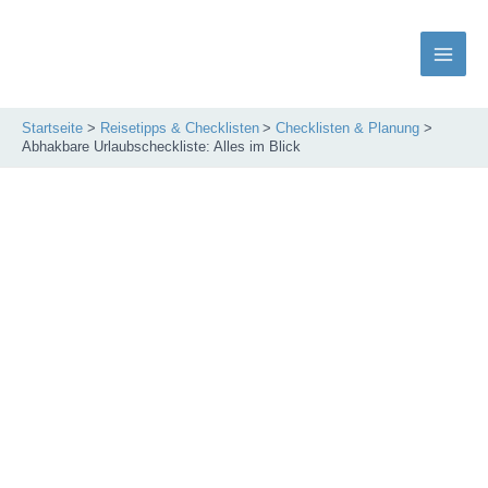
Zum
Inhalt
springen
Main
Men
Startseite
Reisetipps & Checklisten
Checklisten & Planung
Abhakbare Urlaubscheckliste: Alles im Blick