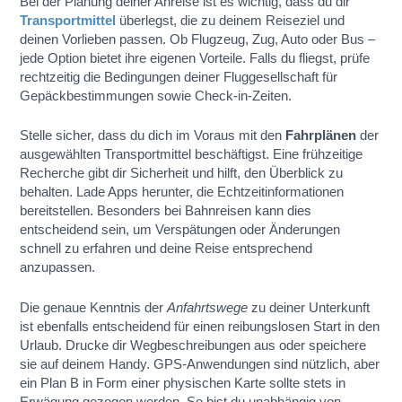
Bei der Planung deiner Anreise ist es wichtig, dass du dir
Transportmittel
überlegst, die zu deinem Reiseziel und
deinen Vorlieben passen. Ob Flugzeug, Zug, Auto oder Bus –
jede Option bietet ihre eigenen Vorteile. Falls du fliegst, prüfe
rechtzeitig die Bedingungen deiner Fluggesellschaft für
Gepäckbestimmungen sowie Check-in-Zeiten.
Stelle sicher, dass du dich im Voraus mit den
Fahrplänen
der
ausgewählten Transportmittel beschäftigst. Eine frühzeitige
Recherche gibt dir Sicherheit und hilft, den Überblick zu
behalten. Lade Apps herunter, die Echtzeitinformationen
bereitstellen. Besonders bei Bahnreisen kann dies
entscheidend sein, um Verspätungen oder Änderungen
schnell zu erfahren und deine Reise entsprechend
anzupassen.
Die genaue Kenntnis der
Anfahrtswege
zu deiner Unterkunft
ist ebenfalls entscheidend für einen reibungslosen Start in den
Urlaub. Drucke dir Wegbeschreibungen aus oder speichere
sie auf deinem Handy. GPS-Anwendungen sind nützlich, aber
ein Plan B in Form einer physischen Karte sollte stets in
Erwägung gezogen werden. So bist du unabhängig von